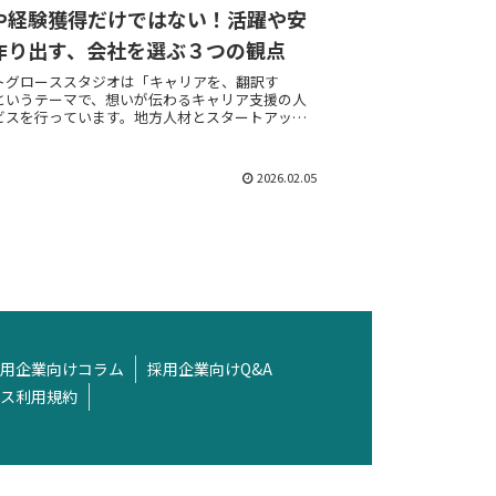
や経験獲得だけではない！活躍や安
作り出す、会社を選ぶ３つの観点
トグローススタジオは「キャリアを、翻訳す
というテーマで、想いが伝わるキャリア支援の人
ビスを行っています。地方人材とスタートアップ
スタートアップ人材と地方企業のそれぞれの言葉
、想いが伝わる転職活動を支援いたしま...
2026.02.05
用企業向けコラム
採用企業向けQ&A
ス利用規約