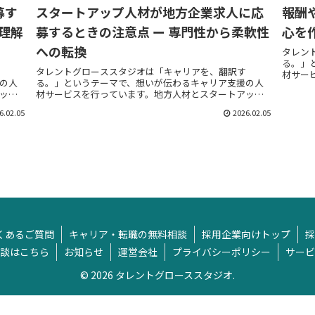
募す
スタートアップ人材が地方企業求人に応
報酬
理解
募するときの注意点 ー 専門性から柔軟性
心を
への転換
タレン
る。」
タレントグローススタジオは「キャリアを、翻訳す
材サー
の人
る。」というテーマで、想いが伝わるキャリア支援の人
企業、
ップ
材サービスを行っています。地方人材とスタートアップ
を翻訳し
言葉
企業、スタートアップ人材と地方企業のそれぞれの言葉
6.02.05
2026.02.05
を翻訳し、想いが伝わる転職活動を支援いたしま...
くあるご質問
キャリア・転職の無料相談
採用企業向けトップ
採
談はこちら
お知らせ
運営会社
プライバシーポリシー
サービ
© 2026 タレントグローススタジオ.